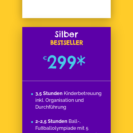
Silber
BESTSELLER
299*
€
3,5 Stunden
Kinderbetreuung
inkl. Organisation und
Durchführung
2-2,5 Stunden
Ball-,
Fußballolympiade mit 5