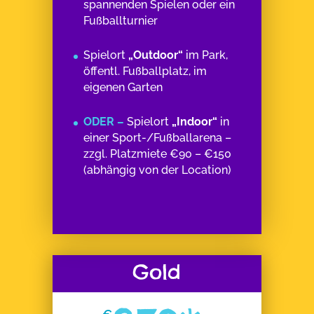
spannenden Spielen oder ein
Fußballturnier
Spielort
„Outdoor“
im Park,
öffentl. Fußballplatz, im
eigenen Garten
ODER –
Spielort
„Indoor“
in
einer Sport-/Fußballarena –
zzgl. Platzmiete €90 – €150
(abhängig von der Location)
Gold