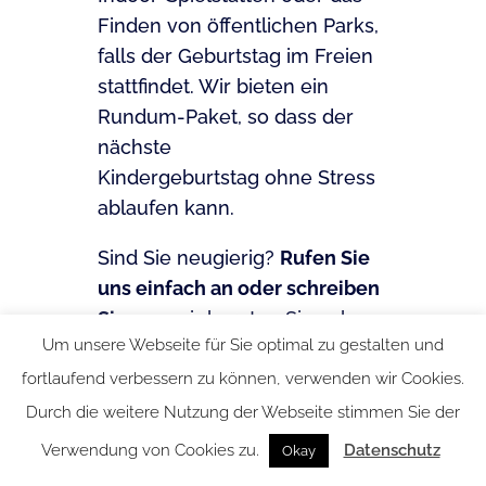
Finden von öffentlichen Parks,
falls der Geburtstag im Freien
stattfindet. Wir bieten ein
Rundum-Paket, so dass der
nächste
Kindergeburtstag ohne Stress
ablaufen kann.
Sind Sie neugierig?
Rufen Sie
uns einfach an oder schreiben
Sie uns,
wir beraten Sie sehr
Um unsere Webseite für Sie optimal zu gestalten und
gerne, welches Paket am
besten zu Ihnen passt:
fortlaufend verbessern zu können, verwenden wir Cookies.
Durch die weitere Nutzung der Webseite stimmen Sie der
Matthias Heymann
Verwendung von Cookies zu.
Datenschutz
Okay
Mobil:
0162 79 45 303