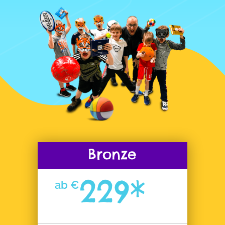
Bronze
229*
ab €